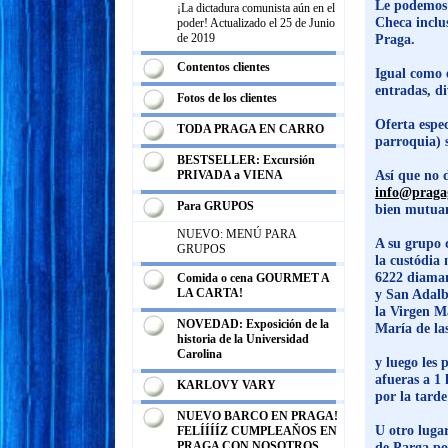
Le podemos 
¡La dictadura comunista aún en el
Checa inclus
poder! Actualizado el 25 de Junio
de 2019
Praga.
Contentos clientes
Igual como 
entradas, di
Fotos de los clientes
Oferta espec
TODA PRAGA EN CARRO
parroquia) 
BESTSELLER: Excursión
Así que no 
PRIVADA a VIENA
info@praga
Para GRUPOS
bien mutuam
NUEVO: MENÚ PARA
A su grupo c
GRUPOS
la custódia
6222 diaman
Comida o cena GOURMET A
LA CARTA!
y San Adalbe
la Virgen Ma
NOVEDAD: Exposición de la
María de la
historia de la Universidad
Carolina
y luego les 
afueras a 1
KARLOVY VARY
por la tarde
NUEVO BARCO EN PRAGA!
U otro luga
FELÍÍÍÍZ CUMPLEAŇOS EN
PRAGA CON NOSOTROS
de Parga po