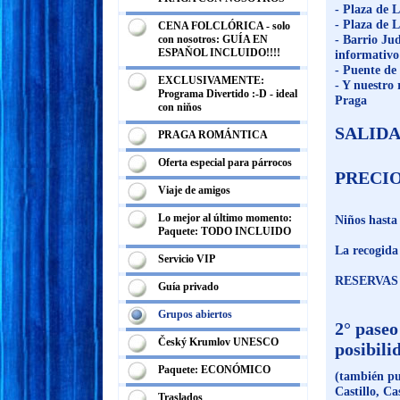
- Plaza de 
- Plaza de 
CENA FOLCLÓRICA - solo
- Barrio Jud
con nosotros: GUÍA EN
ESPAŇOL INCLUIDO!!!!
informativo
- Puente de
EXCLUSIVAMENTE:
- Y nuestro
Programa Divertido :-D - ideal
Praga
con niňos
SALIDAS:
PRAGA ROMÁNTICA
Oferta especial para párrocos
PRECIO:
Viaje de amigos
Lo mejor al último momento:
Niños hasta
Paquete: TODO INCLUIDO
La recogida
Servicio VIP
RESERVAS
Guía privado
Grupos abiertos
2° paseo
Český Krumlov UNESCO
posibili
Paquete: ECONÓMICO
(también pu
Castillo, Ca
Traslados