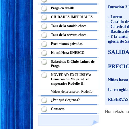
Duración 3 
Praga en detalle
- Loreto
CIUDADES IMPERIALES
- Castillo d
Tour de la comida checa
- Catedral 
- Basílica d
Tour de la cerveza checa
- Y la visi
iglesia de S
Excursiones privadas
SALIDAS:
Kutná Hora UNESCO
Salsotécas & Clubs latinos de
PRECIO:
Praga
NOVEDAD EXCLUSIVA:
Cena con Su Majestad, el
Niños hasta
emperador Rodolfo II
La recogida 
Videos de la cena con Rodolfo
RESERVAS
¿Por qué elegirnos?
Contacto
Není vložena