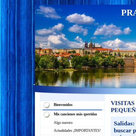
PR
VISITA
Bienvenidos
PEQUEŇO
Mis canciones más queridas
Salidas:
Algo nuestro
buscar p
Actualidades ¡IMPORTANTES!