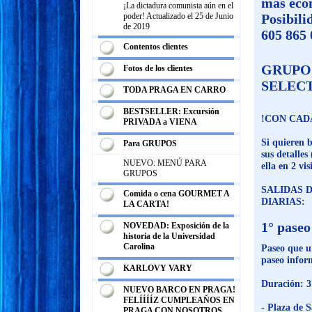
más eco
¡La dictadura comunista aún en el
poder! Actualizado el 25 de Junio
Posibili
de 2019
605 865 
Contentos clientes
GRUPO
Fotos de los clientes
SELECT
TODA PRAGA EN CARRO
BESTSELLER: Excursión
!CON CAD
PRIVADA a VIENA
Si quieren b
Para GRUPOS
sus detalles
NUEVO: MENÚ PARA
ella en 2 vi
GRUPOS
SALIDAS 
Comida o cena GOURMET A
DIARIAS:
LA CARTA!
1° paseo
NOVEDAD: Exposición de la
historia de la Universidad
Carolina
Paseo que u
paseo infor
KARLOVY VARY
Duración: 3
NUEVO BARCO EN PRAGA!
FELÍÍÍÍZ CUMPLEAŇOS EN
- Plaza de 
PRAGA CON NOSOTROS