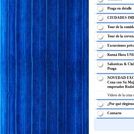
Praga en detalle
CIUDADES IM
Tour de la comid
Tour de la cervez
Excursiones priv
Kutná Hora UN
Salsotécas & Club
Praga
NOVEDAD EXC
Cena con Su Maje
emperador Rodol
Videos de la cena
¿Por qué elegirn
Contacto