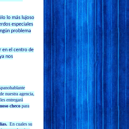
ólo lo más lujoso
erdos especiales
ningún problema
 en el centro de
 ya nos
ispanohablante
de nuestra agencia,
les entregará
pumoso checo
para
días.
En cuales su