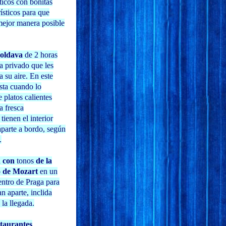
ticos con bonitas
rísticos para que
 mejor manera posible
Moldava
de 2 horas
ía privado que les
a su aire. En este
asta cuando lo
 platos calientes
ta fresca
ienen el interior
aparte a bordo, según
.
a
con
tonos
de la
lo de Mozart
en un
entro de Praga para
n aparte, inclida
la llegada.
taurantes