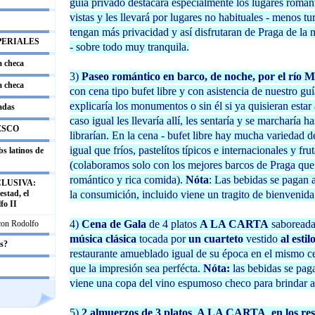
guía privado destacará especialmente los lugares román
vistas y les llevará por lugares no habituales - menos tu
tengan más privacidad y así disfrutaran de Praga de la
PERIALES
- sobre todo muy tranquila.
a checa
3)
Paseo romántico en barco, de noche, por el río 
a checa
con cena tipo bufet libre y con asistencia de nuestro gu
explicaría los monumentos o sin él si ya quisieran estar 
adas
caso igual les llevaría allí, les sentaría y se marcharía h
ESCO
librarían. En la cena - bufet libre hay mucha variedad de
igual que fríos, pastelítos típicos e internacionales y fru
s latinos de
(colaboramos solo con los mejores barcos de Praga que t
romántico y rica comida).
Nóta
: Las bebidas se pagan 
LUSIVA:
la consumición, incluido viene un tragito de bienvenida
stad, el
fo II
4)
Cena de Gala
de 4 platos
A LA CARTA
saboread
 con Rodolfo
música clásica
tocada por
un cuarteto
vestido
al esti
os?
restaurante amueblado igual de su época en el mismo c
que la impresión sea perfécta.
Nóta:
las bebidas se paga
viene una copa del vino espumoso checo para brindar a 
5)
2 almuerzos de 3 platos A LA CARTA en los res