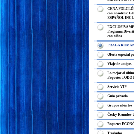
CENA FOLCLÓRI
con nosotros: G
ESPAŇOL INCL
EXCLUSIVAME
Programa Divertid
con niňos
PRAGA ROMÁ
Oferta especial p
Viaje de amigos
Lo mejor al últi
Paquete: TODO
Servicio VIP
Guía privado
Grupos abiertos
Český Krumlov
Paquete: ECO
Traslados