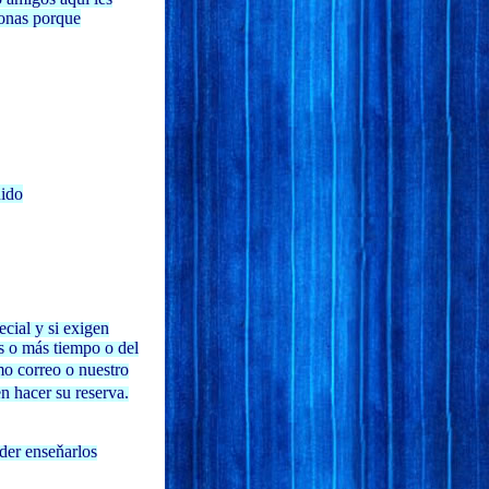
sonas porque
uido
cial y si exigen
s o más tiempo o del
o correo o nuestro
n hacer su reserva.
der enseňarlos