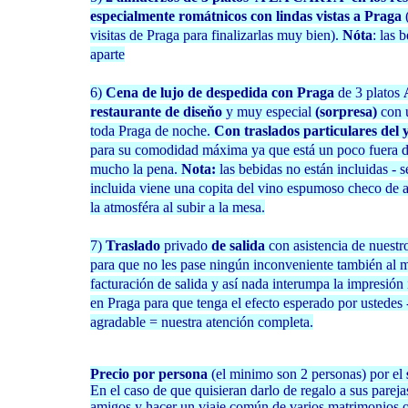
especialmente romátnicos con lindas vistas a Praga
visitas de Praga para finalizarlas muy bien).
Nóta
: las 
aparte
6)
Cena de lujo de despedida con Praga
de 3 platos
restaurante de diseňo
y muy especial
(sorpresa)
con u
toda Praga de noche.
Con traslados particulares del y
para su comodidad máxima ya que está un poco fuera de
mucho la pena.
Nota:
las bebidas no están incluidas - s
incluida viene una copita del vino espumoso checo de a
la atmosféra al subir a la mesa.
7)
Traslado
privado
de salida
con asistencia de nuestr
para que no les pase ningún inconveniente también al 
facturación de salida y así nada interumpa la impresión 
en Praga para que tenga el efecto esperado por ustedes -
agradable = nuestra atención completa.
Precio por persona
(el minimo son 2 personas) por el
En el caso de que quisieran darlo de regalo a sus pareja
amigos y hacer un viaje común de varios matrimonios o