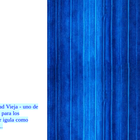
d Vieja - uno de
 para los
r igula como
..