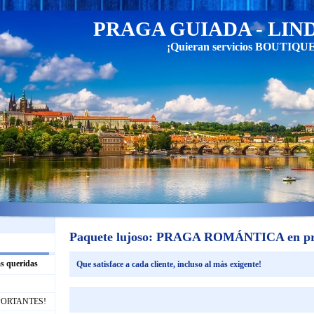
PRAGA GUIADA - LIN
¡Quieran servicios BOUTIQUE y
Paquete lujoso: PRAGA ROMÁNTICA en pr
s queridas
Que satisface a cada cliente, incluso al más exigente!
IMPORTANTES!