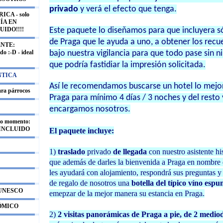
privado
y verá el efecto que tenga.
CA - solo
UÍA EN
Este paquete lo diseňamos para que incluyera s
UIDO!!!!
de Praga que le ayuda a uno, a obtener los recu
NTE:
bajo nuestra vigilancia para que todo pase sin 
o :-D - ideal
que podría fastidiar la impresión solicitada.
NTICA
Así le recomendamos buscarse un hotel lo mejor
ara párrocos
Praga para mínimo 4 días / 3 noches y del resto
encargamos nosotros.
mo momento:
 INCLUIDO
El paquete incluye:
1)
traslado
privado
de llegada
con nuestro asistente h
que además de darles la bienvenida a Praga en nombre 
les ayudará con alojamiento, respondrá sus preguntas y 
de regalo de nosotros una
botella del típico víno es
 UNESCO
emepzar de la mejor manera su estancia en Praga.
NÓMICO
2)
2 visitas panorámicas de Praga a pie, de 2 medio