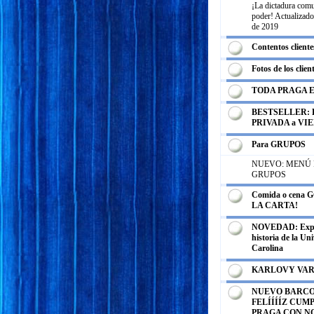
¡La dictadura comu
poder! Actualizado
de 2019
Contentos cliente
Fotos de los clien
TODA PRAGA 
BESTSELLER: E
PRIVADA a VI
Para GRUPOS
NUEVO: MENÚ
GRUPOS
Comida o cena
LA CARTA!
NOVEDAD: Expos
historia de la Un
Carolina
KARLOVY VA
NUEVO BARCO
FELÍÍÍÍZ CUM
PRAGA CON N