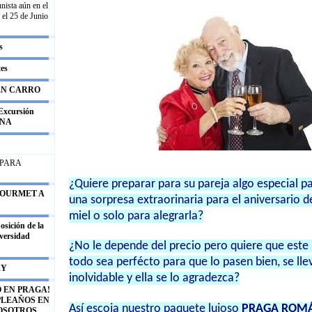
nista aún en el
 el 25 de Junio
s
tes
EN CARRO
xcursión
ENA
 PARA
¿Quiere preparar para su pareja algo especial pa
 GOURMET A
una sorpresa extraorinaria para el aniversario 
miel o solo para alegrarla?
ición de la
iversidad
¿No le depende del precio pero quiere que este
todo sea perfécto para que lo pasen bien, se ll
RY
inolvidable y ella se lo agradezca?
 EN PRAGA!
PLEAŇOS EN
Así escoja nuestro paquete lujoso
PRAGA ROMÁ
OSOTROS