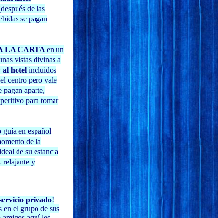
(después de las
bebidas se pagan
A LA CARTA
en un
nas vistas divinas a
 al hotel
incluidos
l centro pero vale
e pagan aparte,
peritivo para tomar
o guía en espaňol
momento de la
ideal de su estancia
 relajante y
servicio privado
!
s en el grupo de sus
 amigos aquí les