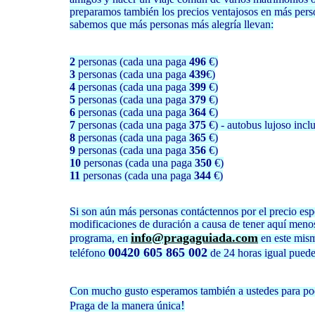
preparamos también los precios ventajosos en más per
sabemos que más personas más alegría llevan:
2
personas (cada una paga
496
€)
3
personas (cada una paga
439
€)
4
personas (cada una paga
399
€)
5
personas (cada una paga
379
€)
6
personas (cada una paga
364
€)
7
personas (cada una paga
375
€) - autobus lujoso incl
8
personas (cada una paga
365
€)
9
personas (cada una paga
356
€)
10
personas (cada una paga
350
€)
11
personas (cada una paga
344
€)
Si son aún más personas contáctennos por el precio espe
modificaciones de duración a causa de tener aquí meno
info@pragaguiada.com
programa, en
en este mism
00420 605 865 002
teléfono
de 24 horas igual puede
Con mucho gusto esperamos también a ustedes para po
!
Praga de la manera única