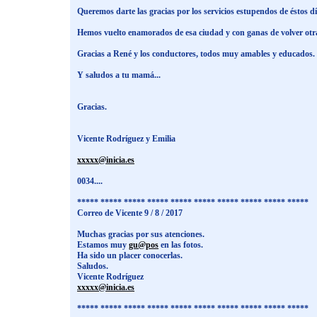
Queremos darte las gracias por los servicios estupendos de éstos d
Hemos vuelto enamorados de esa ciudad y con ganas de volver otra
Gracias a René y los conductores, todos muy amables y educados.
Y saludos a tu mamá...
Gracias.
Vicente Rodríguez y Emilia
xxxxx@inicia.es
0034....
***** ***** ***** ***** ***** ***** ***** ***** ***** *****
Correo de Vicente 9 / 8 / 2017
Muchas gracias por sus atenciones.
Estamos muy
gu@pos
en las fotos.
Ha sido un placer conocerlas.
Saludos.
Vicente Rodríguez
xxxxx@inicia.es
***** ***** ***** ***** ***** ***** ***** ***** ***** *****