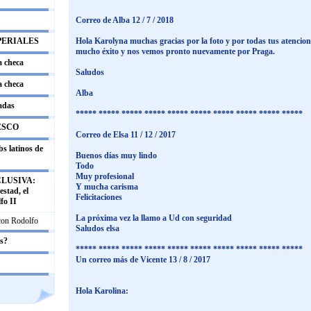
Correo de Alba 12 / 7 / 2018
PERIALES
Hola Karolyna muchas gracias por la foto y por todas tus atencio
mucho éxito y nos vemos pronto nuevamente por Praga.
a checa
Saludos
a checa
Alba
adas
***** ***** ***** ***** ***** ***** ***** ***** ***** *****
ESCO
Correo de Elsa 11 / 12 / 2017
s latinos de
Buenos días muy lindo
Todo
Muy profesional
LUSIVA:
Y mucha carisma
stad, el
Felicitaciones
fo II
La próxima vez la llamo a Ud con seguridad
 con Rodolfo
Saludos elsa
os?
***** ***** ***** ***** ***** ***** ***** ***** ***** *****
Un correo más de Vicente 13 / 8 / 2017
Hola Karolina: