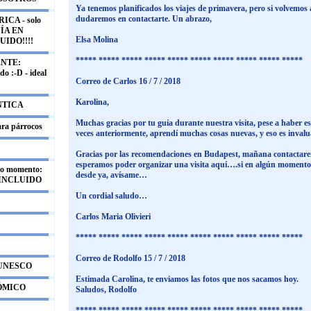
Ya tenemos planificados los viajes de primavera, pero si volvemos
dudaremos en contactarte. Un abrazo,
CA - solo
UÍA EN
Elsa Molina
UIDO!!!!
***** ***** ***** ***** ***** ***** ***** ***** ***** *****
NTE:
o :-D - ideal
Correo de Carlos 16 / 7 / 2018
Karolina,
NTICA
Muchas gracias por tu guía durante nuestra visita, pese a haber e
ara párrocos
veces anteriormente, aprendí muchas cosas nuevas, y eso es inva
Gracias por las recomendaciones en Budapest, mañana contactare
esperamos poder organizar una visita aquí….si en algún momento
mo momento:
desde ya, avísame…
 INCLUIDO
Un cordial saludo…
Carlos Maria Olivieri
***** ***** ***** ***** ***** ***** ***** ***** ***** *****
Correo de Rodolfo 15 / 7 / 2018
 UNESCO
Estimada Carolina, te enviamos las fotos que nos sacamos hoy.
NÓMICO
Saludos, Rodolfo
***** ***** ***** ***** ***** ***** ***** ***** ***** *****