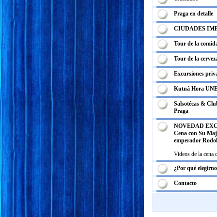
Praga en detalle
CIUDADES IM
Tour de la comid
Tour de la cervez
Excursiones priv
Kutná Hora UN
Salsotécas & Club
Praga
NOVEDAD EXC
Cena con Su Maje
emperador Rodol
Videos de la cena
¿Por qué elegirn
Contacto