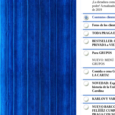
¡La dictadura comu
poder! Actualizado
de 2019
Contentos cliente
Fotos de los clien
TODA PRAGA 
BESTSELLER: E
PRIVADA a VI
Para GRUPOS
NUEVO: MENÚ
GRUPOS
Comida o cena
LA CARTA!
NOVEDAD: Expos
historia de la Un
Carolina
KARLOVY VA
NUEVO BARCO
FELÍÍÍÍZ CUM
PRAGA CON N