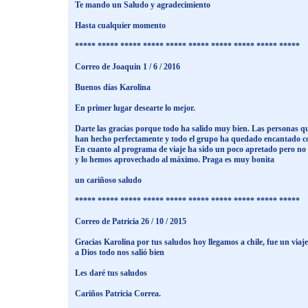
Te mando un Saludo y agradecimiento
Hasta cualquier momento
***** ***** ***** ***** ***** ***** ***** ***** ***** *****
Correo de Joaquin 1 / 6 / 2016
Buenos días Karolina
En primer lugar desearte lo mejor.
Darte las gracias porque todo ha salido muy bien. Las personas q
han hecho perfectamente y todo el grupo ha quedado encantado co
En cuanto al programa de viaje ha sido un poco apretado pero n
y lo hemos aprovechado al máximo. Praga es muy bonita
un cariñoso saludo
***** ***** ***** ***** ***** ***** ***** ***** ***** *****
Correo de Patricia 26 / 10 / 2015
Gracias Karolina por tus saludos hoy llegamos a chile, fue un viaje
a Dios todo nos salió bien
Les daré tus saludos
Cariños Patricia Correa.