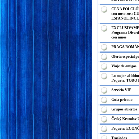
CENA FOLCLÓRI
con nosotros: G
ESPAŇOL INCL
EXCLUSIVAME
Programa Divertid
con niňos
PRAGA ROMÁ
Oferta especial p
Viaje de amigos
Lo mejor al últi
Paquete: TODO
Servicio VIP
Guía privado
Grupos abiertos
Český Krumlov
Paquete: ECO
Traslados