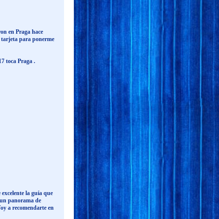
ron en Praga hace
 tarjeta para ponerme
7 toca Praga .
 excelente la guía que
r un panorama de
Voy a recomendarte en