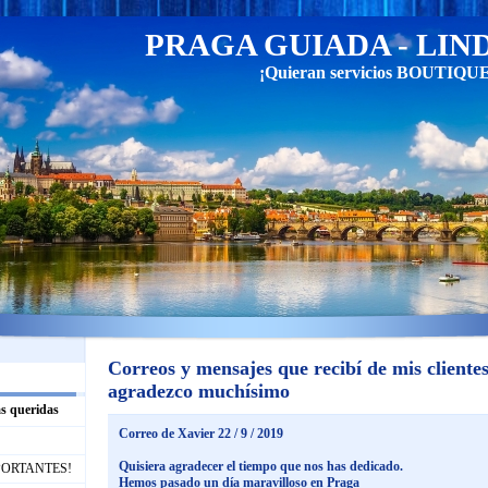
PRAGA GUIADA - LIN
¡Quieran servicios BOUTIQUE y
Correos y mensajes que recibí de mis clientes 
agradezco muchísimo
s queridas
Correo de Xavier 22 / 9 / 2019
Quisiera agradecer el tiempo que nos has dedicado.
IMPORTANTES!
Hemos pasado un día maravilloso en Praga