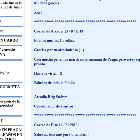
nista aún en el
Muchas gracias
 el 25 de Junio
Xavi
s
***** ***** ***** ***** ***** ***** ***** ***** ***** *****
tes
Correo de Arcadio 23 / 8 / 2019
EN CARRO
Buenas noches, Carolina.
xcursión
Gracias por tu ofrecimiento (...)
ENA
Con mucha pena nos marchamos mañana de Praga, pero estoy se
pronto.
 PARA
Hasta la vista...!!!
Saludos de toda la familia
 GOURMET A
Arcadio Reig Suárez
ición de la
iversidad
Coordinador de Centros
***** ***** ***** ***** ***** ***** ***** ***** ***** *****
RY
Correo de Elsa 12 / 2 / 2019
 EN PRAGA!
Saludos, feliz año para ti también!
PLEAŇOS EN
OSOTROS