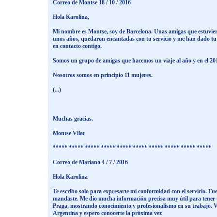
Correo de Montse 18 / 10 / 2016
Hola Karolina,
Mi nombre es Montse, soy de Barcelona. Unas amigas que estuvie
unos años, quedaron encantadas con tu servicio y me han dado tu
en contacto contigo.
Somos un grupo de amigas que hacemos un viaje al año y en el 201
Nosotras somos en principio 11 mujeres.
(...)
Muchas gracias.
Montse Vilar
***** ***** ***** ***** ***** ***** ***** ***** ***** *****
Correo de Mariano 4 / 7 / 2016
Hola Karolina
Te escribo solo para expresarte mi conformidad con el servicio. Fue
mandaste. Me dio mucha información precisa muy útil para tene
Praga, mostrando conocimiento y profesionalismo en su trabajo. 
Argentina y espero conocerte la próxima vez