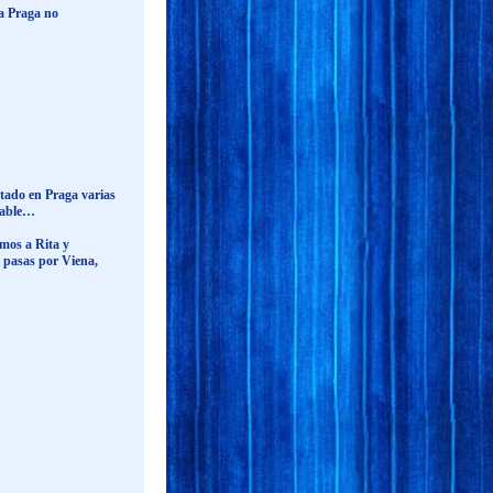
 a Praga no
stado en Praga varias
luable…
mos a Rita y
 pasas por Viena,