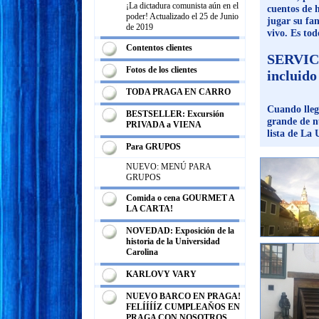
¡La dictadura comunista aún en el
cuentos de h
poder! Actualizado el 25 de Junio
jugar su fan
de 2019
vivo. Es tod
Contentos clientes
SERVICI
Fotos de los clientes
incluido
TODA PRAGA EN CARRO
Cuando lleg
BESTSELLER: Excursión
grande de nu
PRIVADA a VIENA
lista de La
Para GRUPOS
NUEVO: MENÚ PARA
GRUPOS
Comida o cena GOURMET A
LA CARTA!
NOVEDAD: Exposición de la
historia de la Universidad
Carolina
KARLOVY VARY
NUEVO BARCO EN PRAGA!
FELÍÍÍÍZ CUMPLEAŇOS EN
PRAGA CON NOSOTROS