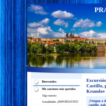
PR
Excursió
Bienvenidos
Castillo,
Mis canciones más queridas
Krumlov
Algo nuestro
¡Vengan a d
Actualidades ¡IMPORTANTES!
castillo, p