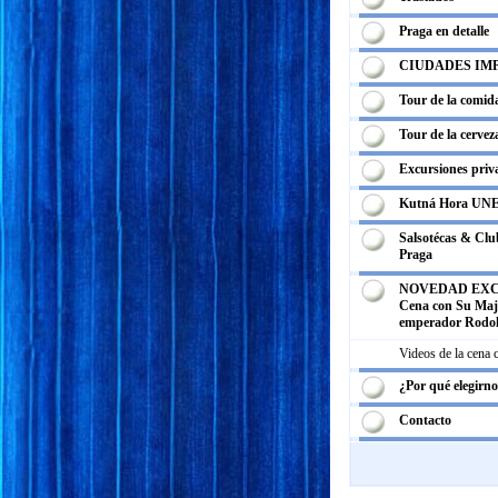
Praga en detalle
CIUDADES IM
Tour de la comid
Tour de la cervez
Excursiones priv
Kutná Hora UN
Salsotécas & Club
Praga
NOVEDAD EXC
Cena con Su Maje
emperador Rodol
Videos de la cena
¿Por qué elegirn
Contacto