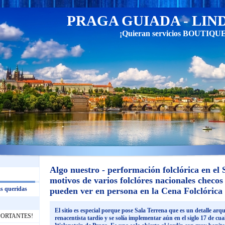
PRAGA GUIADA - LIN
¡Quieran servicios BOUTIQUE y
Algo nuestro - performación folclórica en el
motivos de varios folclóres nacionales checos
s queridas
pueden ver en persona en la Cena Folclórica
El sitio es especial porque pose Sala Terrena que es un detalle arqui
IMPORTANTES!
renacentista tardío y se solía implementar aún en el siglo 17 de cual