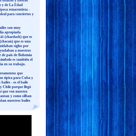
 estúcos y fréscos
go y de La Edad
poca renacentista -
deal para conciertos y
bailes son muy
día apropiada
dáš (chardash) que es
 (chacan) que es una
cuidaban siglos por
í ayudaban a nuestros
te de país de Bohemia
símbolo es también el
ia en su trabajo.
mperamentos que
an típica para Cuba y
ailes - es el baile
y Chile porque llegó
Así que ven nuestra
 cantan y como silban
aňan nuestros bailes