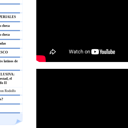
PERIALES
a checa
a checa
adas
ESCO
s latinos de
LUSIVA:
stad, el
fo II
 con Rodolfo
os?