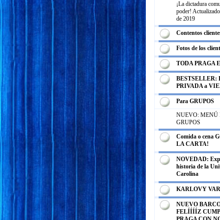
¡La dictadura comu
poder! Actualizado
de 2019
Contentos cliente
Fotos de los clien
TODA PRAGA 
BESTSELLER: E
PRIVADA a VI
Para GRUPOS
NUEVO: MENÚ
GRUPOS
Comida o cena
LA CARTA!
NOVEDAD: Expos
historia de la Un
Carolina
KARLOVY VA
NUEVO BARCO
FELÍÍÍÍZ CUM
PRAGA CON N