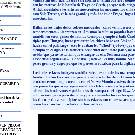
Walanstein de Praga. Es una sala abierta al jardín con muy bonitos
nista aún en el
con los motivos de la batalla de Troya de Grecia porque todo grie
 el 25 de Junio
Antigua gustaba a los artistas que creaban los monumentos en la é
esta Sala Terrena, es la más grande y más bonita de Praga - lugar i
espectáculos.
s
Bailan en los trajes de los colores nacionales - como ven nuestros 
tes
temperamentos y sincretizan en sí mismos la cultura popular hoy 
también en otros países del mundo como por ejemplo el baile Čar
EN CARRO
típico para Hungría, luego presentan los chicos baile con "čakan"
hacha con el palo largo - esto lo usaban los "Chod" (jodové) que 
xcursión
ejemplo en el siglo 17 la fronterra occidental de nuestro país y as
ENA
nobles que ya no se tanían que encargar de ella. Se llama esta par
Occidental según ellos - "Chodsko" (Jodsko), es muy bonito. Su e
perro grande y negro porque los perros así usaban para la vigilanc
 PARA
Los bailes eslávos incluyen también Polca - es uno de los más te
también bailan los críos y se parece mucho a la Rueda de Casino t
el último elemento que nos une con el Nuevo Mundo a tráves de los b
 GOURMET A
con paňuelos que se apropió como bailes folclóricaso en Argentina 
allí con los inmigrantes y pobladores de Europa en el silgo 19..... 
cultura incluye un poco de todos y para no olvidar los cantos que
ición de la
los chicos y chicas son típicos sónidos eslávos con cuales se acomp
iversidad
como los rusos los "Častuška" (chastushka).
RY
 EN PRAGA!
PLEAŇOS EN
OSOTROS