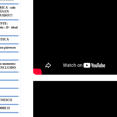
CA - solo
UÍA EN
UIDO!!!!
NTE:
o :-D - ideal
NTICA
ara párrocos
mo momento:
 INCLUIDO
 UNESCO
NÓMICO