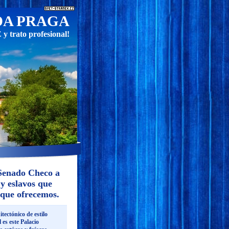
DA PRAGA
 trato profesional!
 Senado Checo a
 y eslavos que
 que ofrecemos.
tectónico de estilo
 es este Palacio