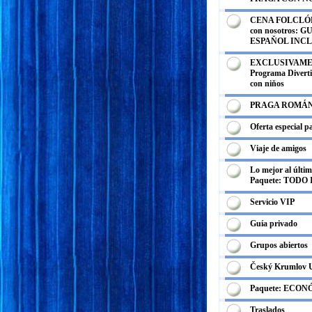
CENA FOLCLÓRI
con nosotros: G
ESPAŇOL INCL
EXCLUSIVAME
Programa Divertid
con niňos
PRAGA ROMÁ
Oferta especial p
Viaje de amigos
Lo mejor al últi
Paquete: TODO
Servicio VIP
Guía privado
Grupos abiertos
Český Krumlov
Paquete: ECO
Traslados